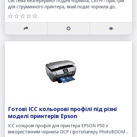
Система безперервної подачі чорнила, СБПЧ - пристрій
для струминного принтера, який подає чорнила до..
Готові ICC кольорові профілі під різні
моделі принтерів Epson
ICC кольрові профілі для принтера EPSON P50 з
використанням чорнила OCP і фотопаперу PhotoBOOM ..