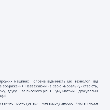
ьких машинах. Головна відмінність цієї технології від
сне зображення. Незважаючи на свою «моральну» старість,
ку) друку. З-за високого рівня шуму матричні друкувальні
фій.
атично промотується і має високу зносостійкість і може