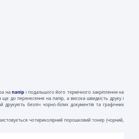
ра на
папір
і подальшого його термічного закріплення на
ще до перенесення на папір, а висока швидкість друку і
й друкують безліч чорно-білих документів та графічних
ористовується чотириколірний порошковий тонер (чорний,