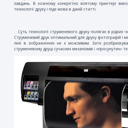
завдань. В кожному конкретно взятому принтері викор
технології друку і піде мова в даній статті.
Суть технології струменевого друку полягає в рідких 
Струменевий друк оптимальний для друку фотографій і мен
лінії в зображеннях не є можливим. Зате розбризкув
струменевому друці сучасних механізмів і «просунутих» т