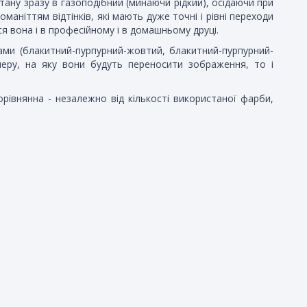
ану зразу в газоподібний (минаючи рідкий), осідаючи при
маніттям відтінків, які мають дуже точні і рівні переходи
я вона і в професійному і в домашньому друці.
ами (блакитний-пурпурний-жовтий, блакитний-пурпурний-
аперу, на яку вони будуть переносити зображення, то і
рівнянна - незалежно від кількості використаної фарби,