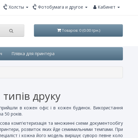
Холсты
Фотобумага и другое
Кабинет
Товаров: 0 (0.00 грн.)
ч
Плівка для принтера
 типів друку
 прийшли в кожен офіс і в кожен будинок. Використання
а 50 років.
асова комп'ютеризація та множинні схеми документообігу
і принтери, розвиток яких йде семимильними темпами. При
пеціаліст і кожна його модель вирішує суворо певне коло