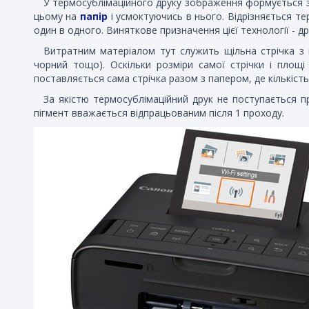
У термосублімаційного друку зображення формується за
цьому на
папір
і усмоктуючись в нього. Відрізняється тер
один в одного. Виняткове призначення цієї технології - 
Витратним матеріалом тут служить щільна стрічка з 
чорний тощо). Оскільки розміри самої стрічки і площі
поставляється сама стрічка разом з папером, де кількість 
За якістю термосублімаційний друк не поступається п
пігмент вважається відпрацьованим після 1 проходу.