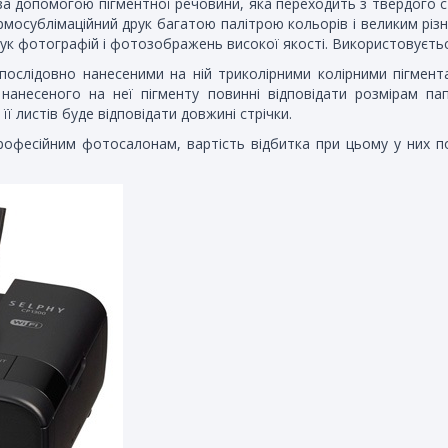
 допомогою пігментної речовини, яка переходить з твердого ст
мосублімаційний друк багатою палітрою кольорів і великим різно
друк фотографій і фотозображень високої якості. Використовуєтьс
послідовно нанесеними на ній триколірними колірними пігмент
 нанесеного на неї пігменту повинні відповідати розмірам п
її листів буде відповідати довжині стрічки.
рофесійним фотосалонам, вартість відбитка при цьому у них по