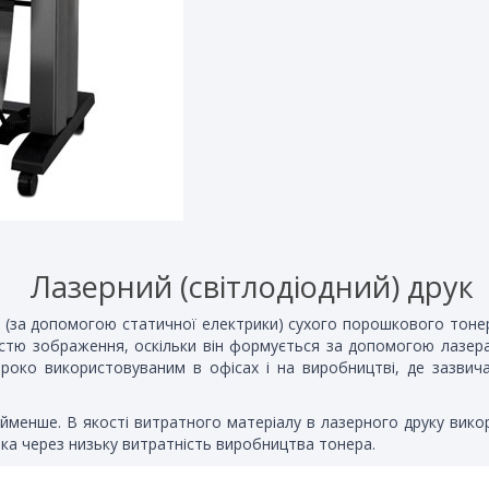
Лазерний (світлодіодний) друк
і (за допомогою статичної електрики) сухого порошкового тоне
стю зображення, оскільки він формується за допомогою лазера 
роко використовуваним в офісах і на виробництві, де зазвича
айменше. В якості витратного матеріалу в лазерного друку вик
зька через низьку витратність виробництва тонера.