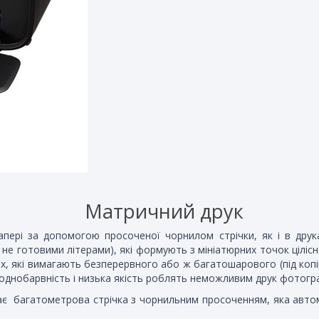
Матричний друк
ері за допомогою просоченої чорнилом стрічки, як і в друкарс
не готовими літерами), які формують з мініатюрних точок цілі
ах, які вимагають безперервного або ж багатошарового (під копір
 однобарвність і низька якість роблять неможливим друк фотогра
ає багатометрова стрічка з чорнильним просоченням, яка автом