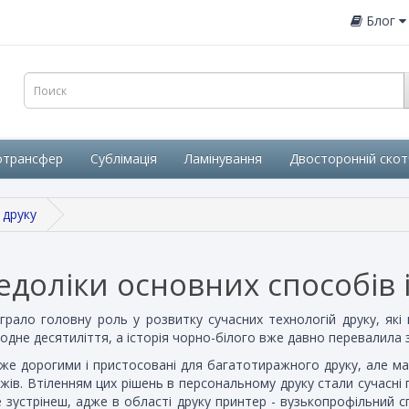
Блог
отрансфер
Сублімація
Ламінування
Двосторонній скот
 друку
доліки основних способів і
рало головну роль у розвитку сучасних технологій друку, які
дне десятиліття, а історія чорно-білого вже давно перевалила з
уже дорогими і пристосовані для багатотиражного друку, але м
жів. Втіленням цих рішень в персональному друку стали сучасн
е зустрінеш, адже в області друку принтер - вузькопрофільний с