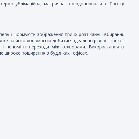
термосублімаційна, матрична, твердочорнильна. Про ці
пель і формують зображення при їх розтіканні і вбиранні.
адже за його допомогою добитися ідеально рівної і тонкої
 і непомітні переходи між кольорами. Використання в
ме широке поширення в будинках і офісах.