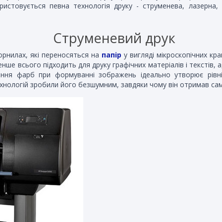
истовується певна технологія друку - струменева, лазерна, 
Струменевий друк
чорнилах, які переносяться на
папір
у вигляді мікроскопічних кра
ше всього підходить для друку графічних матеріалів і текстів, 
ання фарб при формуванні зображень ідеально утворює рівні
ехнологій зробили його безшумним, завдяки чому він отримав са