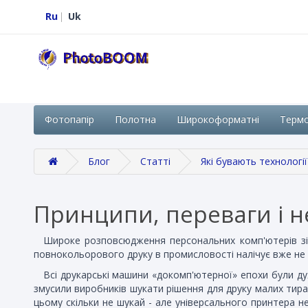
Ru
Uk
Фотопапір
Полотна
Широкоформатні
Терм
Блог
Статті
Які бувають технології
Принципи, переваги і не
Широке розповсюдження персональних комп'ютерів зіг
повнокольорового друку в промисловості налічує вже не о
Всі друкарські машини «докомп'ютерної» епохи були д
змусили виробників шукати рішення для друку малих тира
цьому скільки не шукай - але універсального принтера н