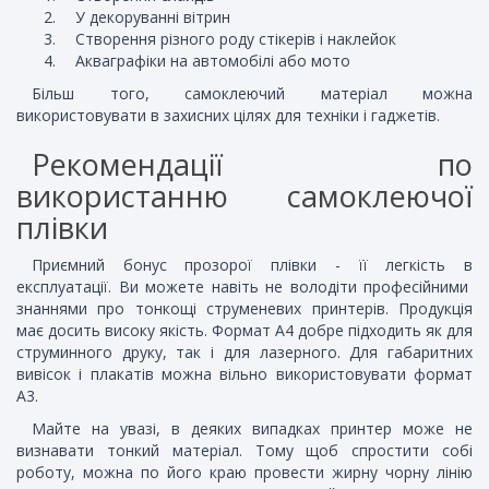
У декоруванні вітрин
Створення різного роду стікерів і наклейок
Акваграфіки на автомобілі або мото
Більш того, самоклеючий матеріал можна
використовувати в захисних цілях для техніки і гаджетів.
Рекомендації по
використанню самоклеючої
плівки
Приємний бонус прозорої плівки - її легкість в
експлуатації. Ви можете навіть не володіти професійними
знаннями про тонкощі струменевих принтерів. Продукція
має досить високу якість. Формат А4 добре підходить як для
струминного друку, так і для лазерного. Для габаритних
вивісок і плакатів можна вільно використовувати формат
А3.
Майте на увазі, в деяких випадках принтер може не
визнавати тонкий матеріал. Тому щоб спростити собі
роботу, можна по його краю провести жирну чорну лінію