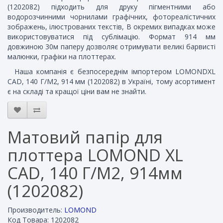
(1202082) підходить для друку пігментними або
водорозчинними чорнилами графічних, фотореалістичних
зображень, ілюстрованих текстів, В окремих випадках може
використовуватися під сублімацію. Формат 914 мм
довжиною 30м паперу дозволяє отримувати великі барвисті
малюнки, графіки на плоттерах.
Наша компанія є безпосереднім імпортером LOMONDXL
CAD, 140 Г/М2, 914 мм (1202082) в Україні, тому асортимент
є на складі та кращої ціни вам не знайти.
Матовий папір для
плоттера LOMOND XL
CAD, 140 Г/М2, 914мм
(1202082)
Производитель:
LOMOND
Код Товара: 1202082