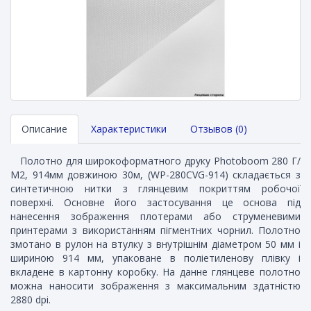
Описание
Характеристики
Отзывов (0)
Полотно для широкоформатного друку Photoboom 280 Г/
М2, 914мм довжиною 30м, (WP-280CVG-914) складається з
синтетичною нитки з глянцевим покриттям робочої
поверхні. Основне його застосування це основа під
нанесення зображення плотерами або струменевими
принтерами з використанням пігментних чорнил. Полотно
змотано в рулон на втулку з внутрішнім діаметром 50 мм і
шириною 914 мм, упаковане в поліетиленову плівку і
вкладене в картонну коробку. На данне глянцеве полотно
можна наносити зображення з максимальним здатністю
2880 dpi.