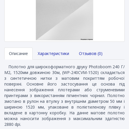
Описание
Характеристики
Отзывов (0)
Полотно для широкоформатного друку Photoboom 240 Г/
М2, 1520мм довжиною 30м, (WP-240CVM-1520) складається
з синтетичною нитки з матовим покриттям робочої
поверхні. Основне його застосування це основа під
нанесення зображення плотерами або струменевими
принтерами з використанням пігментних чорнил. Полотно
змотано в рулон на втулку з внутрішнім діаметром 50 мм і
шириною 1520 мм, упаковане в поліетиленову плівку і
вкладене в картонну коробку. На данне матове полотно
можна наносити зображення з максимальним здатністю
2880 dpi.