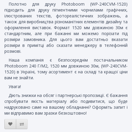
Полотно для друку Photoboom (WP-240CVM-1520)
підходить для друку пігментними чорнилами графічних,
ілюстрованих текстів, фотореалістичних зображень, а
також для виробництва різноманітних елементів дизайну та
оформлення виставок. Формат 1520 мм довжиною 30м є
стандартним, але при бажанні ми можемо порізати під
розміри замовника. Для цього вам достатньо вказати
розміри в примітці або сказати менеджеру в телефонній
розмові.
Наша компанія є безпосереднім постачальником
Photoboom 240 Г/М2, 1520 мм довжиною 30м, (WP-240CVM-
1520) в Україні, тому асортимент є на складі та кращої ціни
вам не знайти.
Увага!
Діють знижки на обсяг і партнерські пропозиції. Є бажання
спробувати якість матеріалу або подивитися, що буде
надруковано саме на вашому обладнанні? Оформіть запит і
ми відправимо вам зразки безкоштовно!