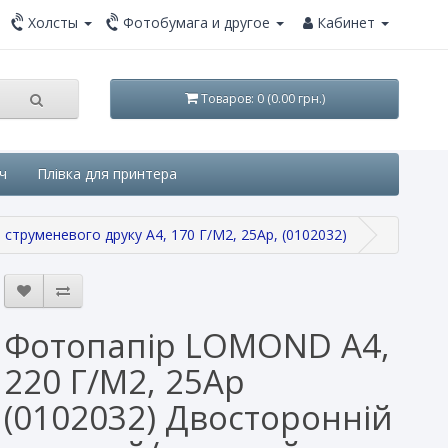
Холсты
Фотобумага и другое
Кабинет
Товаров: 0 (0.00 грн.)
ч
Плівка для принтера
труменевого друку A4, 170 Г/М2, 25Ар, (0102032)
Фотопапір LOMOND A4,
220 Г/М2, 25Ар
(0102032) Двосторонній