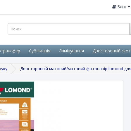
Блог
отрансфер
Сублімація
Ламінування
Двосторонній скот
руку
Двосторонній матовий/матовий фотопапір lomond для с