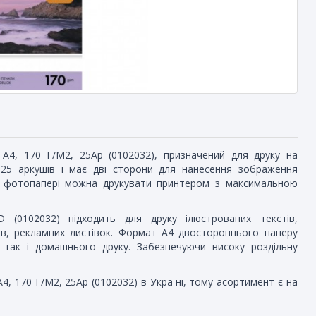
4, 170 Г/М2, 25Ар (0102032), призначений для друку на
 25 аркушів і має дві сторони для нанесення зображення
у фотопапері можна друкувати принтером з максимальною
(0102032) підходить для друку ілюстрованих текстів,
ів, рекламних листівок. Формат А4 двостороннього паперу
 так і домашнього друку. Забезпечуючи високу роздільну
 170 Г/М2, 25Ар (0102032) в Україні, тому асортимент є на