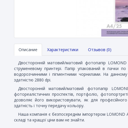
Описание
Характеристики
Отзывов (0)
Двосторонній матовий/матовий фотопапір LOMOND A
струменевому принтері. Папір упакований в пачки по
водорозчинними і пігментними чорнилами. На данном
здатністю 2880 dpi.
Двосторонній матовий/матовий фотопапір LOMOND 
фотореалістичних проспектів, портфоліо, фотопортрет
дозволяє його використовувати, як для професійного
здатність і точну передачу кольору.
Наша компанія є безпосереднім імпортером LOMOND A4,
складі та кращої ціни вам не знайти.