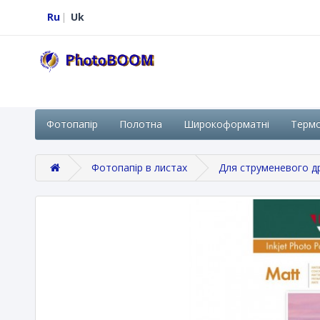
Ru
Uk
Фотопапір
Полотна
Широкоформатні
Терм
Фотопапір в листах
Для струменевого д