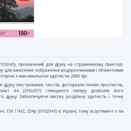
02043), призначений для друку на струменевому принтері.
рону для нанесення зображення водорозчинними і пігментними
тером з максимальною здатністю 2880 dpi.
друку ілюстрованих текстів, фотореалістичних проспектів,
ормат А4 (210x297) глянцевого паперу дозволяє його
о друку. Забезпечуючи високу роздільну здатність і точну
 150 Г/М2, 25Ар (0102043) в Україні, тому асортимент є на