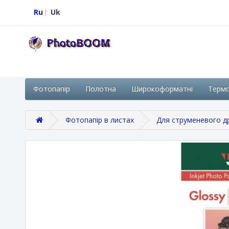
Ru
Uk
Фотопапір
Полотна
Широкоформатні
Терм
Фотопапір в листах
Для струменевого д