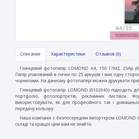
Описание
Характеристики
Отзывов (0)
Глянцевий фотопапір LOMOND A4, 150 Г/М2, 25Ар (01
Папір упакований в пачки по 25 аркушів і має одну сто
чорнилами. На данному фотопапері можна друкувати прин
Глянцевий фотопапір LOMOND (0102043) підходить для 
портфоліо, фотопортретів, рекламних листівок. Ф
використовувати, як для професійного так і домашньог
передачу кольору.
Наша компанія є безпосереднім імпортером LOMOND A4,
складі та кращої ціни вам не знайти.