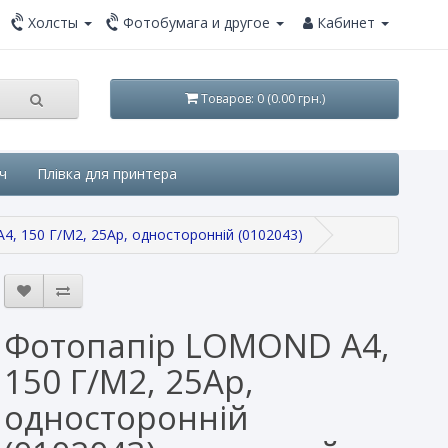
Холсты
Фотобумага и другое
Кабинет
Товаров: 0 (0.00 грн.)
ч
Плівка для принтера
4, 150 Г/М2, 25Ар, односторонній (0102043)
Фотопапір LOMOND A4,
150 Г/М2, 25Ар,
односторонній