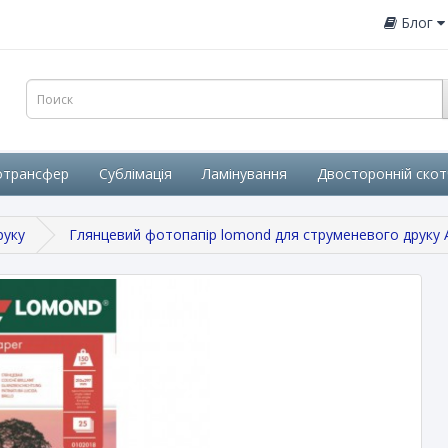
Блог
отрансфер
Сублімація
Ламінування
Двосторонній скот
руку
Глянцевий фотопапір lomond для струменевого друку A