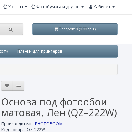
Холсты
Фотобумага и другое
Кабинет
Товаров: 0 (0.00 грн.)
котч
Плёнки для принтеров
Основа под фотообои
матовая, Лен (QZ–222W)
Производитель:
PHOTOBOOM
Код Товара: QZ-222W