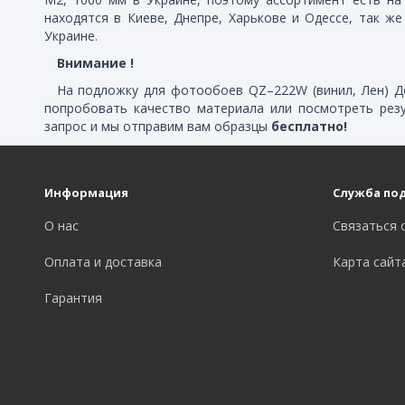
находятся в Киеве, Днепре, Харькове и Одессе, так ж
Украине.
Внимание !
На подложку для фотообоев QZ–222W (винил, Лен) Де
попробовать качество материала или посмотреть рез
запрос и мы отправим вам образцы
бесплатно!
Информация
Служба по
О нас
Связаться 
Оплата и доставка
Карта сайт
Гарантия