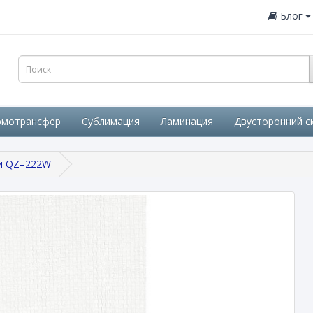
Блог
рмотрансфер
Сублимация
Ламинация
Двусторонний с
и QZ–222W