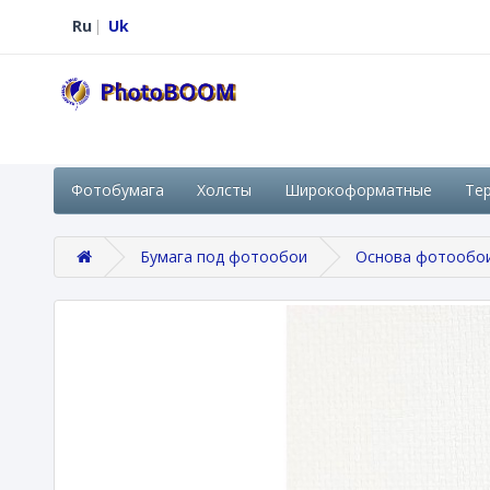
Ru
Uk
Фотобумага
Холсты
Широкоформатные
Те
Бумага под фотообои
Основа фотообо