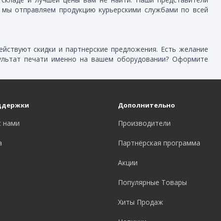
е мы отправляем продукцию курьерскими службами по всей
йствуют скидки и партнерские предложения. Есть желание
ультат печати именно на вашем оборудовании? Оформите
ддержки
Дополнительно
с нами
Производители
а
Партнёрская программа
Акции
Популярные Товары
Хиты Продаж