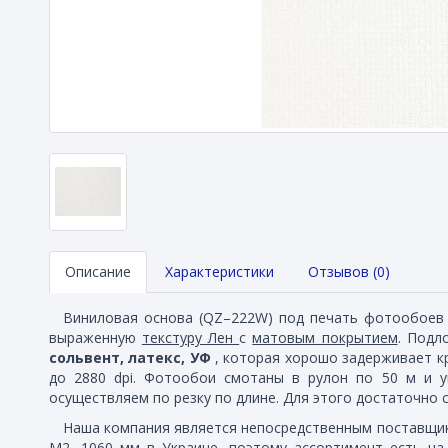
Описание
Характеристики
Отзывов (0)
Виниловая основа (QZ–222W) под печать фотообоев
выраженную
текстуру Лен
с
матовым покрытием
. Подл
сольвент, латекс, УФ
, которая хорошо задерживает к
до 2880 dpi. Фотообои смотаны в рулон по 50 м и 
осуществляем по резку по длине. Для этого достаточно 
Наша компания является непосредственным поставщик
М2, 1060 мм в Украине, поэтому ассортимент есть на