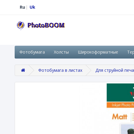
Ru
Uk
Фотобумага
Холсты
Широкоформатные
Те
Фотобумага в листах
Для струйной печ