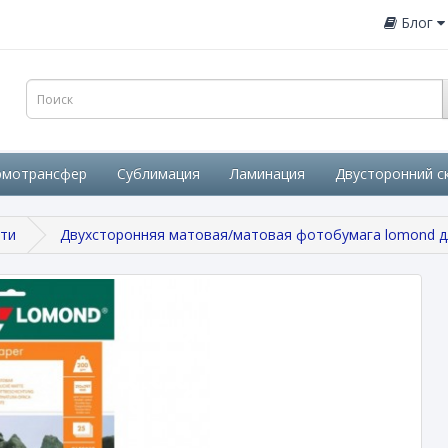
Блог
рмотрансфер
Сублимация
Ламинация
Двусторонний с
ати
Двухсторонняя матовая/матовая фотобумага lomond для