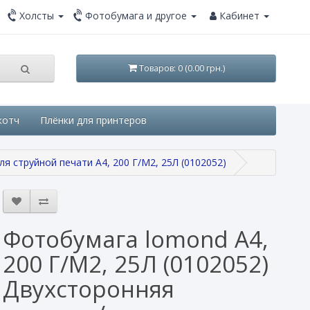
Холсты
Фотобумага и другое
Кабинет
Товаров: 0 (0.00 грн.)
котч
Плёнки для принтеров
 струйной печати A4, 200 Г/М2, 25Л (0102052)
Фотобумага lomond A4,
200 Г/М2, 25Л (0102052)
Двухсторонняя