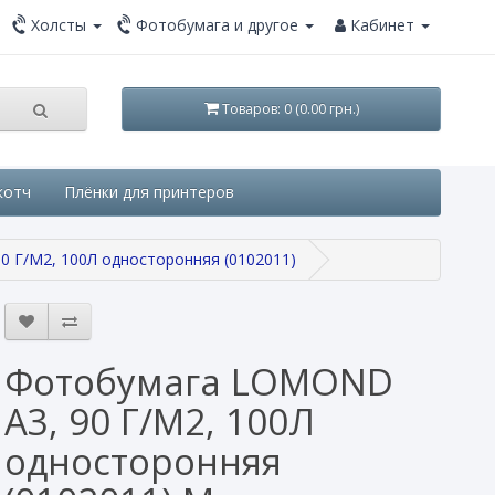
Холсты
Фотобумага и другое
Кабинет
Товаров: 0 (0.00 грн.)
котч
Плёнки для принтеров
0 Г/М2, 100Л односторонняя (0102011)
Фотобумага LOMOND
A3, 90 Г/М2, 100Л
односторонняя