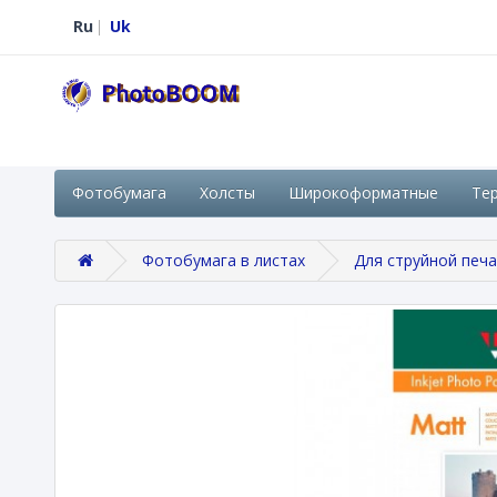
Ru
Uk
Фотобумага
Холсты
Широкоформатные
Те
Фотобумага в листах
Для струйной печ