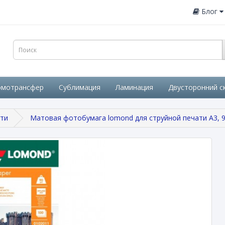
Блог
рмотрансфер
Сублимация
Ламинация
Двусторонний с
ати
Матовая фотобумага lomond для струйной печати A3, 9