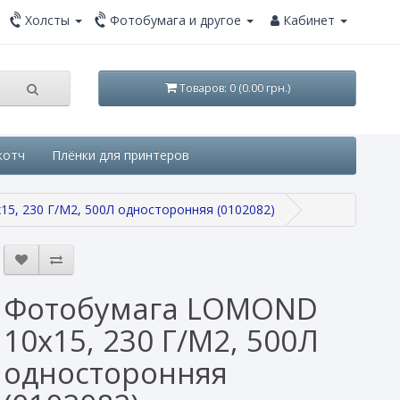
Холсты
Фотобумага и другое
Кабинет
Товаров: 0 (0.00 грн.)
котч
Плёнки для принтеров
15, 230 Г/М2, 500Л односторонняя (0102082)
Фотобумага LOMOND
10x15, 230 Г/М2, 500Л
односторонняя