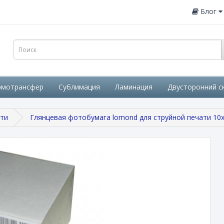
Блог
рмотрансфер
Сублимация
Ламинация
Двусторонний с
ати
Глянцевая фотобумага lomond для струйной печати 10x