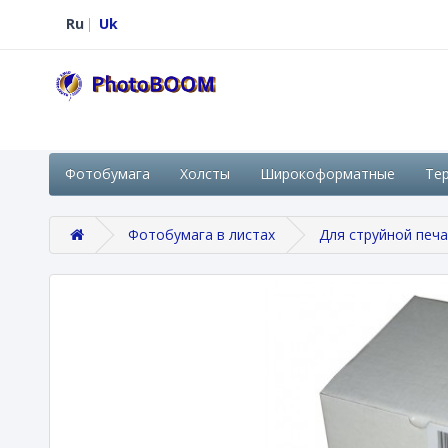
Ru
Uk
Фотобумага
Холсты
Широкоформатные
Те
Фотобумага в листах
Для струйной печ